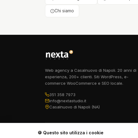
Chi siamo
Web agency a Casalnuovo di Napoli. 20 anni di
esperienza, 200+ clienti. Siti WordPress, e-
commerce WooCommerce e SEO locale.
351 358 7973
info@nextastudio.it
Casalnuovo di Napoli (NA)
🍪 Questo sito utilizza i cookie
Nexta Studio di Mario D'Angelo · Viale dei Tigli 19 