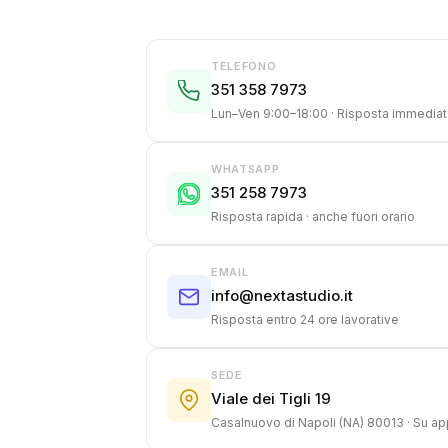
TELEFONO
351 358 7973
Lun–Ven 9:00–18:00 · Risposta immediat
WHATSAPP
351 258 7973
Risposta rapida · anche fuori orario
EMAIL
info@nextastudio.it
Risposta entro 24 ore lavorative
SEDE
Viale dei Tigli 19
Casalnuovo di Napoli (NA) 80013 · Su 