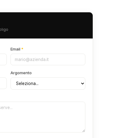
bligo
Email
*
Argomento