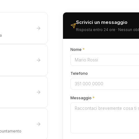
Scrivici un messaggio
Risposta entro 24 ore · Nessun ob
a
Nome
*
Telefono
Messaggio
*
appuntamento