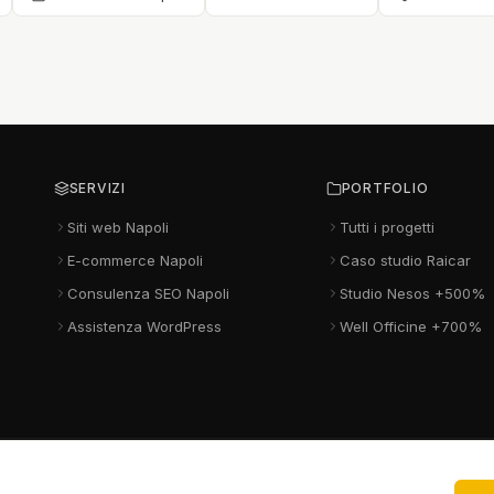
SERVIZI
PORTFOLIO
Siti web Napoli
Tutti i progetti
E-commerce Napoli
Caso studio Raicar
Consulenza SEO Napoli
Studio Nesos +500%
Assistenza WordPress
Well Officine +700%
· Casalnuovo di Napoli (NA) 80013 · P.IVA IT10375661211