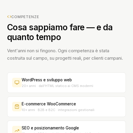
COMPETENZE
Cosa sappiamo fare — e da
quanto tempo
Vent'anni non si fingono. Ogni competenza è stata
costruita sul campo, su progetti reali, per clienti campani.
WordPress e sviluppo web
20+ anni · dall'HTML statico ai CMS moderni
E-commerce WooCommerce
10+ anni · B2B e B2C · integrazioni gestionali
SEO e posizionamento Google