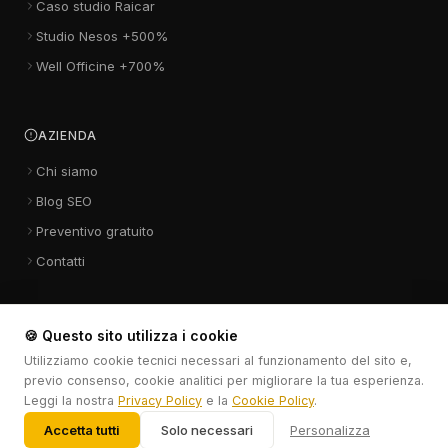
Caso studio Raicar
Studio Nesos +500%
Well Officine +700%
AZIENDA
Chi siamo
Blog SEO
Preventivo gratuito
Contatti
🍪 Questo sito utilizza i cookie
Utilizziamo cookie tecnici necessari al funzionamento del sito e,
Nexta Studio di Mario D'Angelo · Viale dei Tigli 19 · Casalnuovo di
previo consenso, cookie analitici per migliorare la tua esperienza.
Napoli (NA) 80013 · P.IVA IT10375661211
Leggi la nostra
Privacy Policy
e la
Cookie Policy
.
351 358 7973
·
info@nextastudio.it
© 2025 nextastudio.it ·
Privacy
·
Cookie
Accetta tutti
Solo necessari
Personalizza